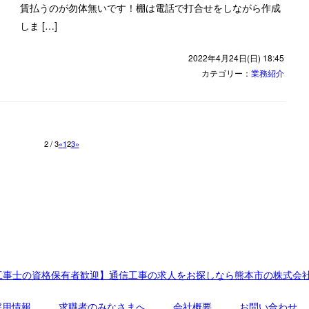
賃払うのが勿体無いです！棚は電話で打合せをしながら作成
しま […]
2022年4月24日(日) 18:45
カテゴリー：
業務紹介
2 / 3
«
1
2
3
»
工事士の資格保有者歓迎】通信工事の求人をお探しなら熊本市の株式会
採用情報
求職者のみなさまへ
会社概要
お問い合わせ