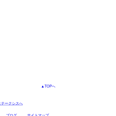
▲TOPへ
社テークシスへ
ブログ
サイトマップ