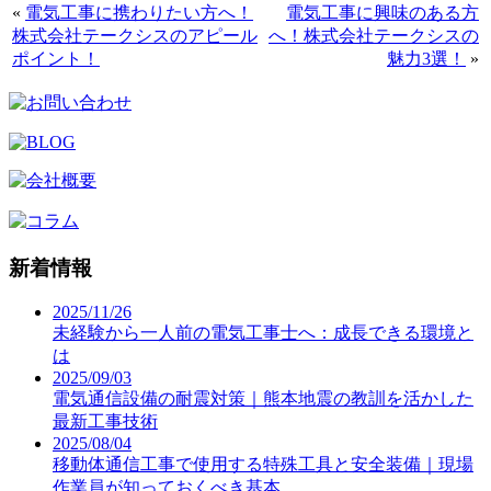
«
電気工事に携わりたい方へ！
電気工事に興味のある方
株式会社テークシスのアピール
へ！株式会社テークシスの
ポイント！
魅力3選！
»
新着情報
2025/11/26
未経験から一人前の電気工事士へ：成長できる環境と
は
2025/09/03
電気通信設備の耐震対策｜熊本地震の教訓を活かした
最新工事技術
2025/08/04
移動体通信工事で使用する特殊工具と安全装備｜現場
作業員が知っておくべき基本