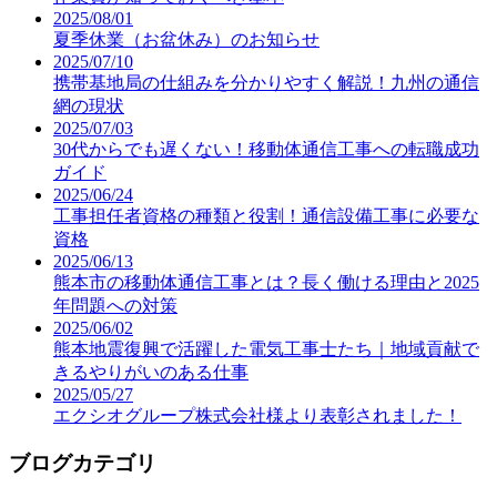
2025/08/01
夏季休業（お盆休み）のお知らせ
2025/07/10
携帯基地局の仕組みを分かりやすく解説！九州の通信
網の現状
2025/07/03
30代からでも遅くない！移動体通信工事への転職成功
ガイド
2025/06/24
工事担任者資格の種類と役割！通信設備工事に必要な
資格
2025/06/13
熊本市の移動体通信工事とは？長く働ける理由と2025
年問題への対策
2025/06/02
熊本地震復興で活躍した電気工事士たち｜地域貢献で
きるやりがいのある仕事
2025/05/27
エクシオグループ株式会社様より表彰されました！
ブログカテゴリ